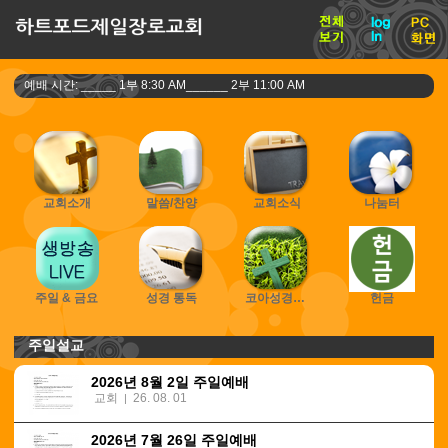
예배 시간: _____ 1부 8:30 AM______ 2부 11:00 AM
교회소개
말씀/찬양
교회소식
나눔터
주일 & 금요
성경 통독
코아성경읽기
헌금
주일설교
2026년 8월 2일 주일예배
교회
26. 08. 01
|
2026년 7월 26일 주일예배